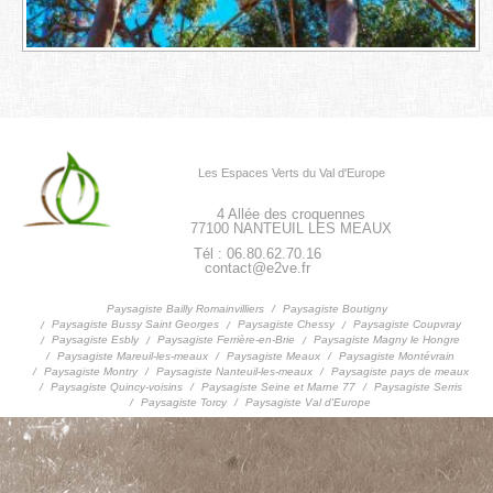
Les Espaces Verts du Val d'Europe
4 Allée des croquennes
77100
NANTEUIL LES MEAUX
Tél : 06.80.62.70.16
contact@e2ve.fr
Paysagiste Boutigny
Paysagiste Bailly Romainvilliers
Paysagiste Bussy Saint Georges
Paysagiste Chessy
Paysagiste Coupvray
Paysagiste Esbly
Paysagiste Ferrière-en-Brie
Paysagiste Magny le Hongre
Paysagiste Mareuil-les-meaux
Paysagiste Meaux
Paysagiste Montévrain
Paysagiste Montry
Paysagiste Nanteuil-les-meaux
Paysagiste pays de meaux
Paysagiste Quincy-voisins
Paysagiste Seine et Marne 77
Paysagiste Serris
Paysagiste Torcy
Paysagiste Val d'Europe