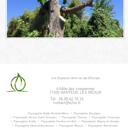
Les Espaces Verts du Val d'Europe
4 Allée des croquennes
77100
NANTEUIL LES MEAUX
Tél : 06.80.62.70.16
contact@e2ve.fr
Paysagiste Boutigny
Paysagiste Bailly Romainvilliers
Paysagiste Bussy Saint Georges
Paysagiste Chessy
Paysagiste Coupvray
Paysagiste Esbly
Paysagiste Ferrière-en-Brie
Paysagiste Magny le Hongre
Paysagiste Mareuil-les-meaux
Paysagiste Meaux
Paysagiste Montévrain