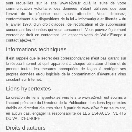
sont recueillies sur le site www.e2ve.fr qu’à la suite de votre
communication volontaire, ces données n’étant utilisées que pour
l’envoi de la réponse que vous attendez. Vous disposez,
conformément aux dispositions de la loi « informatique et libertés » du
6 janvier 1978, d’un droit d’accès, de rectification et de suppression
concernant les données qui vous concernent. Vous pouvez également
exercer ce droit en contactant Les espaces verts de Val d’Europe à
contact[a]e2ve.fr.
Informations techniques
Il est rappelé que le secret des correspondances n’est pas garanti sur
le réseau Internet et qu’il appartient à chaque utilisateur d’Internet de
prendre toutes les mesures appropriées de façon à protéger ses
propres données et/ou logiciels de la contamination d’éventuels virus
circulant sur Internet.
Liens hypertextes
La création de liens hypertextes vers le site
www.e2ve.fr
est soumis à
l’accord préalable du Directeur de la Publication. Les liens hypertextes
établis en direction d’autres sites à partir de
www.e2ve.fr
ne sauraient,
en aucun cas, engager la responsabilité de LES ESPACES VERTS
DU VAL D’EUROPE
Droits d’auteurs