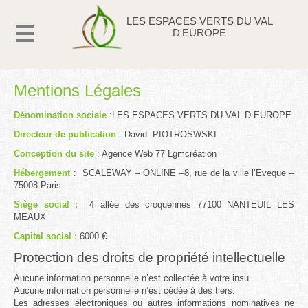
LES ESPACES VERTS DU VAL
D'EUROPE
Mentions Légales
Les Espaces Verts du Val d'Europe
Dénomination sociale
:LES ESPACES VERTS DU VAL D EUROPE
4 Allée des croquennes
Directeur de publication
: David PIOTROSWSKI
77100
NANTEUIL LES MEAUX
Conception du site
: Agence Web 77 Lgmcréation
Tél : 06.80.62.70.16
contact@e2ve.fr
Hébergement
: SCALEWAY – ONLINE –8, rue de la ville l’Eveque –
75008 Paris
Paysagiste Boutigny
Paysagiste Bailly Romainvilliers
Paysagiste Bussy Saint Georges
Paysagiste Chessy
Paysagiste Coupvray
Siège social :
4 allée des croquennes 77100 NANTEUIL LES
Paysagiste Esbly
Paysagiste Ferrière-en-Brie
Paysagiste Magny le Hongre
MEAUX
Paysagiste Mareuil-les-meaux
Paysagiste Meaux
Paysagiste Montévrain
Paysagiste Montry
Paysagiste Nanteuil-les-meaux
Paysagiste pays de meaux
Capital social :
6000 €
Paysagiste Quincy-voisins
Paysagiste Seine et Marne 77
Paysagiste Serris
Paysagiste Torcy
Paysagiste Val d'Europe
Protection des droits de propriété intellectuelle
Aucune information personnelle n’est collectée à votre insu.
Aucune information personnelle n’est cédée à des tiers.
Les adresses électroniques ou autres informations nominatives ne