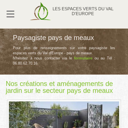
LES ESPACES VERTS DU VAL
D'EUROPE
Paysagiste pays de meaux
Pour plus de renseignements sur votre paysagiste les
espaces verts du Val d'Europe - pays de meaux.
N'hésitez à nous contacter via le
formulaire
ou au Tél :
06.80.62.70.16.
Nos créations et aménagements de
jardin sur le secteur pays de meaux